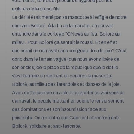
vêtements, tentes et produits d'hygiène pour les
exilé.es de la presqu'île.
Le défilé était mené par sa mascotte à l'effigie de notre
cher ami Bolloré. À la fin de la marche, on pouvait
entendre dans le cortège "CNews au feu, Bolloré au
milieu". Pour Bolloré ça sentait le roussi. Et en effet,
que serait un carnaval sans son grand feu de joie? C'est
donc dans le terrain vague (que nous avons libéré de
son enclos) de la place de la république que le défilé
s'est terminé en mettant en cendres la mascotte
Bolloré, au milieu des farandoles et danses de la joie.
Avec cette journée on a alors pu goûter au vrai sens du
carnaval : le peuple mettant en scène le renversement
des dominations et son insoumission face aux
puissants. On a montré que Caen est et restera anti-
Bolloré, solidaire et anti-fasciste.