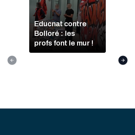
Educnat contre
Bolloré : les
profs font le mur !
Previous slide
Next s