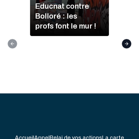
Educnat contre
Bolloré : les
profs font le mur !
Previous slide
Next s
Accueil
Appel
Relai de vos actions
La carte