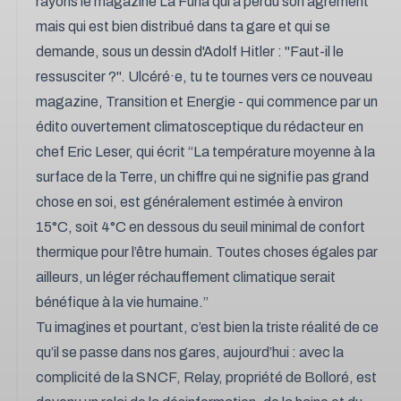
rayons le magazine
La Furia
qui a perdu son agrément
mais qui est bien distribué dans ta gare et qui se
demande, sous un dessin d'Adolf Hitler : "
Faut-il le
ressusciter ?
". Ulcéré·e, tu te tournes vers ce nouveau
magazine,
Transition et Energie
- qui commence par un
édito ouvertement climatosceptique du rédacteur en
chef Eric Leser, qui écrit “
La température moyenne à la
surface de la Terre, un chiffre qui ne signifie pas grand
chose en soi, est généralement estimée à environ
15°C, soit 4°C en dessous du seuil minimal de confort
thermique pour l’être humain. Toutes choses égales par
ailleurs, un léger réchauffement climatique serait
bénéfique à la vie humaine.”
Tu imagines et pourtant, c’est bien la triste réalité de ce
qu’il se passe dans nos gares, aujourd’hui : avec la
complicité de la SNCF, Relay, propriété de Bolloré, est