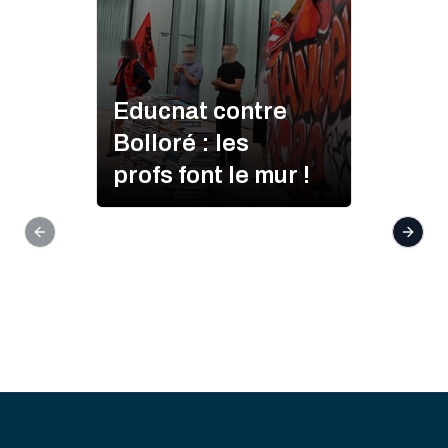
Educnat contre
Bolloré : les
profs font le mur !
Previous slide
Next s