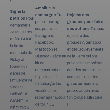
\
Amplifie la
Signe la
campagne
Tu
Rejoins des
pétition
Pour
peux repartager
groupes pour faire
demander à
nos posts sur
des actions
Tu peux
Jean Castex
Instagram
,
rejoindre des
et à la SNCF
Facebook
,
groupes
Alternatiba
la fin du
Mastodon
et
et des
Soulèvements
monopole de
Bluesky
. Grâce au
de la Terre
qui ont
Relay et
kit de
prévu de se mobiliser
libérer nos
communication,
dans les prochaines
gares de
tu peux aussi
semaines dans les
l’influence de
télécharger les
gares ou monte ta
Vincent
visuels et les
propre action avec
Bolloré.
JE
repartager autour
ton groupe affinitaire
SIGNE LA
de toi !*
JE
!
PÉTITION