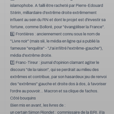
islamophobe. A failli être racheté par Pierre-Edouard
Stérin, milliardaire d'extrême droite extrêmement
influent au sein du RN et dont le projet est d'investir sa
fortune, comme Bolloré, pour "évangéliser la France".
6️⃣ Frontières : anciennement connu sous le nom de
"Livre noir" (mais siii, le média en ligne qui a publié la
fameuse "enquête" - "J'ai infiltré l'extrême-gauche"),
média d'extrême droite.
7️⃣ Franc-Tireur : journal d'opinion clamant agiter le
discours "de la raison", qui se perdrait au milieu des
extrêmes et contribue, par son hasardeux jeu de renvoi
des "extrêmes" gauche et droite dos à dos, à favoriser
l'ordre au pouvoir... Macron et sa clique de fachos.
Côté bouquins
Bien mis en avant, les livres de :
un certain Simon Riondet : commissaire de la BRI, il la