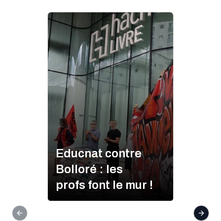
Educnat contre
Bolloré : les
profs font le mur !
Previous slide
Next s