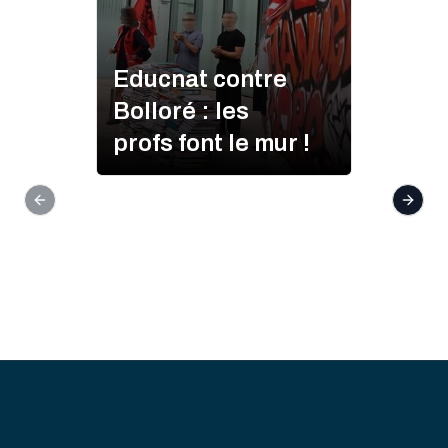
Educnat contre
Bolloré : les
profs font le mur !
Previous slide
Next s