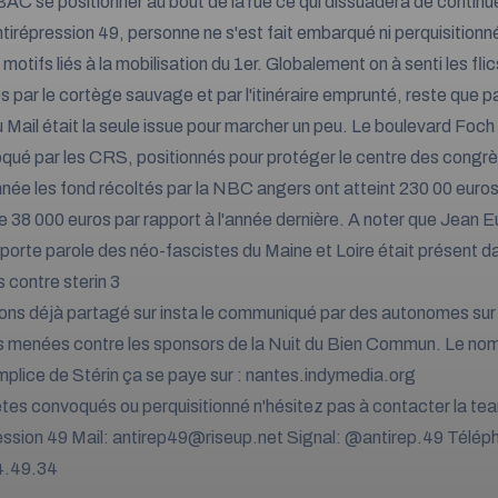
BAC se positionner au bout de la rue ce qui dissuadera de continuer
ntirépression 49, personne ne s'est fait embarqué ni perquisitionné
motifs liés à la mobilisation du 1er. Globalement on à senti les fli
 par le cortège sauvage et par l'itinéraire emprunté, reste que pa
 Mail était la seule issue pour marcher un peu. Le boulevard Foch 
oqué par les CRS, positionnés pour protéger le centre des congrè
née les fond récoltés par la NBC angers ont atteint 230 00 euros,
e 38 000 euros par rapport à l'année dernière. A noter que Jean 
porte parole des néo-fascistes du Maine et Loire était présent dan
ns déjà partagé sur insta le communiqué par des autonomes sur 
 menées contre les sponsors de la Nuit du Bien Commun. Le nom d
mplice de Stérin ça se paye sur : nantes.indymedia.org
êtes convoqués ou perquisitionné n'hésitez pas à contacter la te
ession 49 Mail:
antirep49@riseup.net
Signal: @antirep.49 Télép
4.49.34