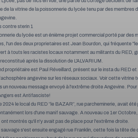
 Lycée, pas de flics en vue, une partie du cortège décident de fa
ie de la vitrine de la poissonnerie du lycée tenu par des membres 
ngevine.
onnerie du lycée est un énième projet commercial porté par des mi
res, l'un des deux proprietaires est Jean Bourdon, qui fréquente "l
vert à touts les racistes locaux notamment au militants du RED, 
 reconstitué après la dissolution de L'ALVARIUM.
d propriétaire est Paul Réveillard, présent sur le insta du RED et
 fachosphère angevine sur les réseaux sociaux. Voir cette vitrine 
s un nouveau message envoyé à l'extrême droite Angevine. Pour 
Angers est Antifasciste!
de 2024 le local du RED “le BAZAR”, rue parcheminerie, avait été 
ontanément lors d'une manif sauvage. A nouveau ce 1er Octobre, 
ont montrés qu'il n'y avait pas de place pour l'extrême droite.
 sauvage s'est ensuite engagé rue Franklin, cette fois la tête de