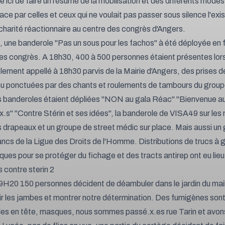
e ici de faire un résumé de la mobilisation et des différents modes
ace par celles et ceux qui ne voulait pas passer sous silence l'exi
charité réactionnaire au centre des congrès d'Angers.
, une banderole "Pas un sous pour les fachos" à été déployée en 
es congrès. A 18h30, 400 à 500 personnes étaient présentes lor
ement appellé à 18h30 parvis de la Mairie d'Angers, des prises d
ieu ponctuées par des chants et roulements de tambours du group
s banderoles étaient dépliées "NON au gala Réac" "Bienvenue a
x.s" "Contre Stérin et ses idées", la banderole de VISA49 sur les
s drapeaux et un groupe de street médic sur place. Mais aussi un
lancs de la Ligue des Droits de l'Homme. Distributions de trucs à g
ues pour se protéger du fichage et des tracts antirep ont eu lieu
H20 150 personnes décident de déambuler dans le jardin du mail
r les jambes et montrer notre détermination. Des fumigènes son
es en tête, masques, nous sommes passé.x.es rue Tarin et avons 