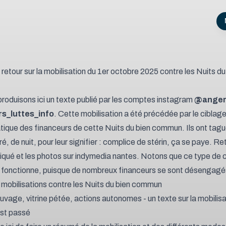
 retour sur la mobilisation du 1er octobre 2025 contre les Nuits du
roduisons ici un texte publié par les comptes instagram
@anger
s_luttes_info
. Cette mobilisation a été précédée par le ciblag
ique des financeurs de cette Nuits du bien commun. Ils ont tagu
ré, de nuit, pour leur signifier :
complice de stérin, ça se paye
.
Ret
ué et les photos sur indymedia nantes
. Notons que ce type de 
 fonctionne, puisque de nombreux financeurs se sont désengagé
 mobilisations contre les Nuits du bien commun
uvage, vitrine pétée, actions autonomes - un texte sur la mobilisa
 est passé