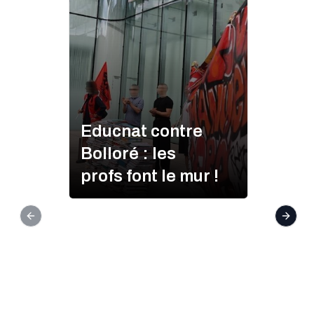
Educnat contre
Bolloré : les
profs font le mur !
Previous slide
Next s