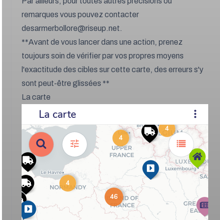
Par ailleurs, pour toutes autres précisions ou
remarques vous pouvez contacter
desarmerbollore@riseup.net
.
**Avant de vous lancer dans une action, prenez
toujours soin de vérifier par vos propres moyens
l'exactitude des cibles sur cette carte, des erreurs s'y
sont peut-être glissées **
La carte