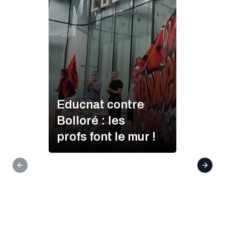
Educnat contre
Bolloré : les
profs font le mur !
Previous slide
Next s