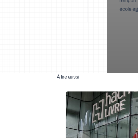
rempart 
école éga
À lire aussi