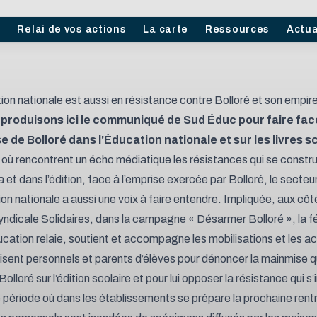
l
Relai de vos actions
La carte
Ressources
Actua
ion nationale est aussi en résistance contre Bolloré et son empire
produisons ici
le communiqué de Sud Éduc pour faire fac
e de Bolloré dans l'Éducation nationale et sur les livres s
e où rencontrent un écho médiatique les résistances qui se constr
 et dans l’édition, face à l’emprise exercée par Bolloré, le secteu
ion nationale a aussi une voix à faire entendre. Impliquée, aux côt
syndicale Solidaires, dans la campagne « Désarmer Bolloré », la f
ation relaie, soutient et accompagne les mobilisations et les ac
isent personnels et parents d’élèves pour dénoncer la mainmise q
olloré sur l’édition scolaire et pour lui opposer la résistance qui s
 période où dans les établissements se prépare la prochaine rentr