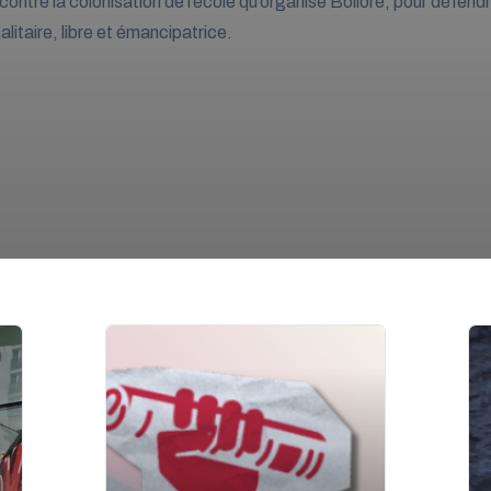
contre la colonisation de l’école qu’organise Bolloré, pour défend
litaire, libre et émancipatrice.