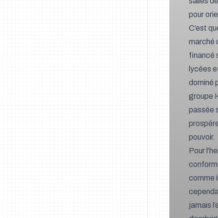
salles d
pour ori
C’est que
marché d
financé 
lycées e
dominé p
groupe H
passée s
prospérer
pouvoir.
Pour l’h
conforme
comme il 
cependan
jamais l’