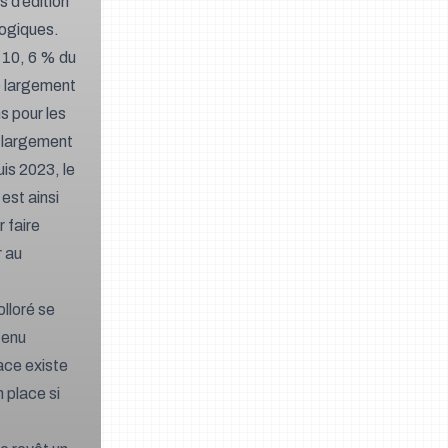
 d’édition
gogiques.
, 10, 6 % du
hé largement
s pour les
é largement
is 2023, le
est ainsi
 faire
r au
lloré se
tenu
nace existe
 place si