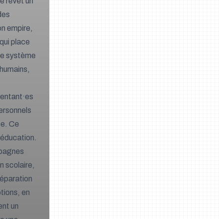
e revêt un
des
on empire,
qui place
 le système
s humains,
sentant·es
personnels
ce. Ce
 éducation.
mpagnes
n scolaire,
réparation
tions, en
ent un