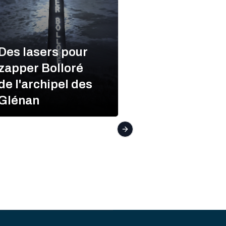
Des lasers pour
zapper Bolloré
de l'archipel des
Zapper
Glénan
Bolloré
Next slide