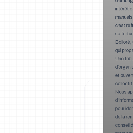
d’embrig
intérêt é
manuels 
c’est re
sa fortu
Bolloré, 
qui prop
Une trib
d’organi
et ouver
collecti
Nous app
d’inform
pour ide
de la re
conseil 