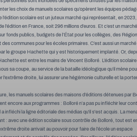
es personnels sont inondées de spécimens diffusés par les maisons
enter les choix de manuels scolaires qu’opèrent les équipes péda
 l’édition scolaire est un juteux marché qui représentait, en 2023
e l’édition en France, soit 296 millions d’euros. Et c’est un marc
sur fonds publics, budgets de l’État pour les collèges, des Région
t des communes pour les écoles primaires. C’est aussi un march
ar le groupe Hachette qui y est historiquement implanté. Or, depu
achette est entre les mains de Vincent Bolloré. L’édition scolaire 
ous sa coupe, au service de la bataille idéologique qu’il mène pour
 l’extrême droite, lui assurer une hégémonie culturelle et la porte
eure, les manuels scolaires des maisons d’éditions détenues par Bo
nt encore aux programmes : Bolloré n’a pas pu infléchir leur con
a infléchi la ligne éditoriale des médias qu'il s'est acquis. La me
t : avec une édition scolaire sous contrôle de Bolloré, tout est en
extrême droite arrivait au pouvoir pour faire de l’école un espace