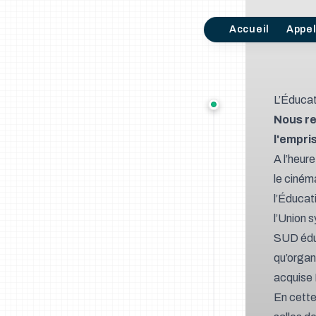
Accueil
Appe
L’Éducat
Nous re
l'empris
A l’heur
le cinéma
l’Éducat
l’Union 
SUD éduc
qu’organ
acquise B
En cette