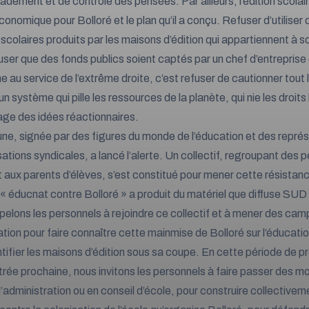
adement et de contrôle des pensées. Par ailleurs, l’édition scolair
conomique pour Bolloré et le plan qu’il a conçu. Refuser d’utiliser 
scolaires produits par les maisons d’édition qui appartiennent à s
fuser que des fonds publics soient captés par un chef d’entreprise 
ne au service de l’extrême droite, c’est refuser de cautionner tout
un système qui pille les ressources de la planète, qui nie les droit
age des idées réactionnaires.
une, signée par des figures du monde de l’éducation et des repré
sations syndicales, a lancé l’alerte. Un collectif, regroupant des 
t aux parents d’élèves, s’est constitué pour mener cette résistan
f « éducnat contre Bolloré » a produit du matériel que diffuse SUD
elons les personnels à rejoindre ce collectif et à mener des ca
ation pour faire connaître cette mainmise de Bolloré sur l’éducatio
ntifier les maisons d’édition sous sa coupe. En cette période de p
ntrée prochaine, nous invitons les personnels à faire passer des mo
d’administration ou en conseil d’école, pour construire collectivem