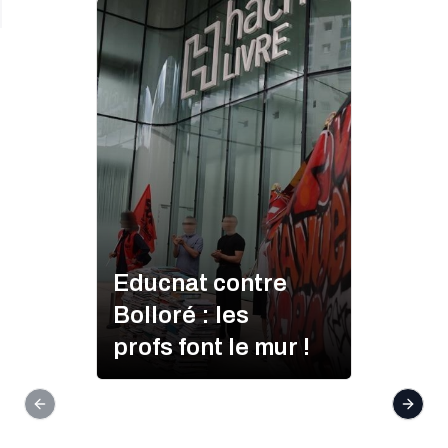
Educnat contre
Bolloré : les
profs font le mur !
Previous slide
Next s