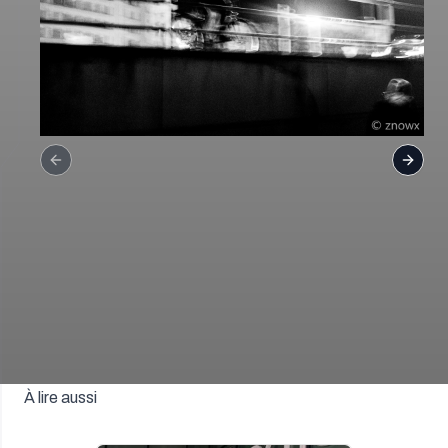
Previous slide
Next s
À lire aussi