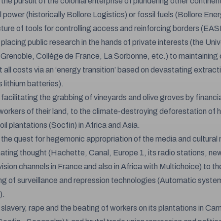
the pursuit of the colonial enterprise of plundering other continen
l power (historically Bollore Logistics) or fossil fuels (Bollore Ene
ure of tools for controlling access and reinforcing borders (EAS
lacing public research in the hands of private interests (the Univ
Grenoble, Collège de France, La Sorbonne, etc.) to maintaining c
t all costs via an ‘energy transition’ based on devastating extract
 lithium batteries).
facilitating the grabbing of vineyards and olive groves by financi
workers of their land, to the climate-destroying deforestation of
oil plantations (Socfin) in Africa and Asia.
the quest for hegemonic appropriation of the media and cultural
ating thought (Hachette, Canal, Europe 1, its radio stations, n
ision channels in France and also in Africa with Multichoice) to th
ng of surveillance and repression technologies (Automatic syste
).
slavery, rape and the beating of workers on its plantations in C