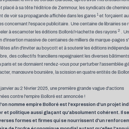
t placé à sa tête l'éditrice de Zemmour, les syndicats de chemin
1
nt de voir sa propagande affichée dans les gares
et forçaient au
s concernant l'espace publicitaire. Une centaine de librairies se r
2
eler à escamoter les éditions Bolloré/Hachette des rayons
.
Un
n d'insertion massive de centaines de milliers de marque-pages
s
fêtes afin d'inviter au boycott et à soutenir les éditions indépenda
re, des collectifs franciliens repeignaient les diverses bâtiments
 paris et se donnaient rendez-vous pour perturber l'assemblée g
 acter, manœuvre boursière, la scission en quatre entités de Bollo
 janvier au 2 février 2025, une première grande vague d'actions
ées contre l'empire Bolloré est annoncée !
l'on nomme empire Bolloré est l'expression d'un projet ind
er et politique aussi glaçant qu'absolument cohérent. Il se
verses formes et firmes qui se nourrissent d'un renforce
aire de l'ordre économique mondial autant qu'elles l'appui