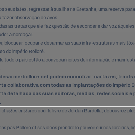
os seus iates, regressar à sua ilha na Bretanha, uma reserva par
 a fazer observação de aves.
das as tretas que ele faz questão de esconder e dar voz àqueles
oder amordaçar.
r, bloquear, ocupar e desarmar as suas infra-estruturas mais tóxi
so do império Bolloré.
e todo o país estão a convocar noites de informação e manifes
.
desarmerbollore.net
podem encontrar: cartazes, tracts 
ta collaborativa com todas as implantações do império B
ta detalhada das suas editoras, médias, redes sociais e 
.
es
fichages en gares pour le livre de Jordan Bardella, découvrez plu
ns pas Bolloré et ses idées prendre le pouvoir sur nos librairies, lis