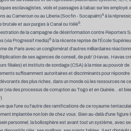
iques esclavagistes, viols et passages à tabac sur les employé.
4
ons au Cameroun ou au Liberia (
Socfin - Socapalm
)
à la répressi
5
e brutale et aux purges à Canal ou Itélé
.
hestration de la campagne de désinformation contre Reporters 
6
s (
via Progressif media
)
à la récente reprise de l'École Supérieu
sme de Paris avec un conglomérat d'autres milliardaires réactionn
ltiplication de ses agences de conseil, de pub' (
Havas, Havas cre
urs filiales
) et instituts de sondage (CSA) à la mise au pouvoir de
ments suffisamment autoritaires et discriminants pour répondre
dévorants des plus riches, dans un monde où les ressources ne c
ier (via des processus de corruption au Togo et en Guinée...et bie
)
uve que l'une ou l'autre des ramifications de ce royaume tentaculai
ment implantée non loin de chez vous. Bien au-delà d'une figure 
sein personnel, la bollosphère est avant tout un système, avec s
s dispositifs clés, ses maillons, ses points faibles. Il est d'intérêt