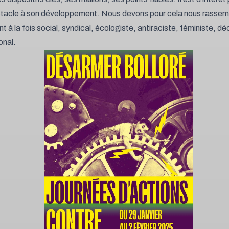
stacle à son développement. Nous devons pour cela nous rassemb
nt à la fois social, syndical, écologiste, antiraciste, féministe, dé
onal.