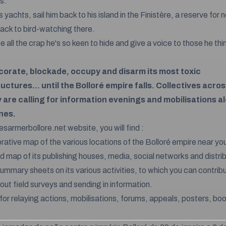
s.
is yachts, sail him back to his island in the Finistère, a reserve for
ack to bird-watching there.
 all the crap he's so keen to hide and give a voice to those he thi
corate, blockade, occupy and disarm its most toxic
uctures... until the Bolloré empire falls. Collectives acro
 are calling for information evenings and mobilisations a
ines.
esarmerbollore.net website, you will find :
orative map of the various locations of the Bolloré empire near yo
ed map of its publishing houses, media, social networks and distri
ummary sheets on its various activities, to which you can contrib
out field surveys and sending in information.
for relaying actions, mobilisations, forums, appeals, posters, b