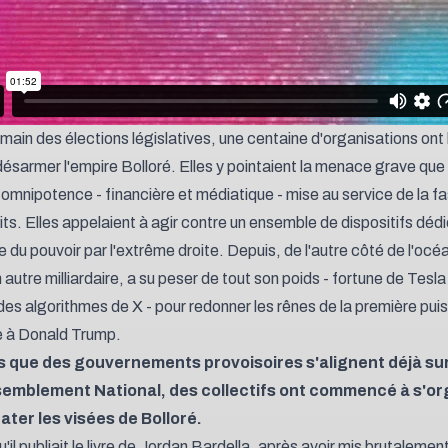
main des élections législatives, une centaine d'organisations ont
désarmer l'empire Bolloré
. Elles y pointaient la menace grave qu
e omnipotence - financière et médiatique - mise au service de la f
ts. Elles appelaient à agir contre un ensemble de dispositifs dédi
 du pouvoir par l'extrême droite. Depuis, de l'autre côté de l'océa
autre milliardaire, a su peser de tout son poids - fortune de Tesla
des algorithmes de X - pour redonner les rênes de la première pu
 à Donald Trump.
ors que des gouvernements provoisoires s'alignent déjà su
emblement National, des collectifs ont commencé à s'or
ater les visées de Bolloré.
'il publiait le livre de Jordan Bardella, après avoir mis brutalement