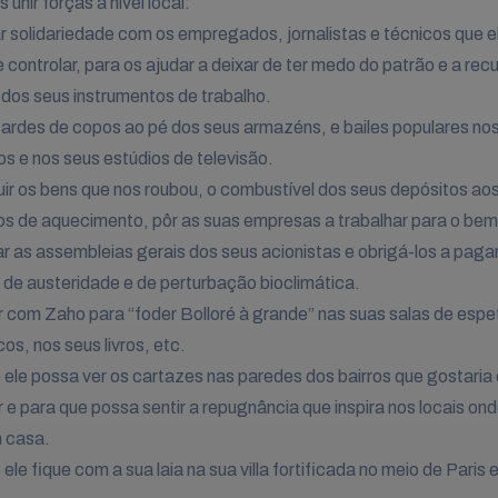
unir forças a nível local:
ar solidariedade com os empregados, jornalistas e técnicos que e
 controlar, para os ajudar a deixar de ter medo do patrão e a rec
 dos seus instrumentos de trabalho.
 tardes de copos ao pé dos seus armazéns, e bailes populares no
ios e nos seus estúdios de televisão.
buir os bens que nos roubou, o combustível dos seus depósitos ao
s de aquecimento, pôr as suas empresas a trabalhar para o be
r as assembleias gerais dos seus acionistas e obrigá-los a paga
de austeridade e de perturbação bioclimática.
r com Zaho para “foder Bolloré à grande” nas suas salas de espe
os, nos seus livros, etc.
 ele possa ver os cartazes nas paredes dos bairros que gostaria
r e para que possa sentir a repugnância que inspira nos locais on
 casa.
ele fique com a sua laia na sua villa fortificada no meio de Paris 