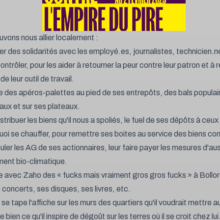
vons nous allier localement :
r des solidarités avec les employé.es, journalistes, technicien.ne
ntrôler, pour les aider à retourner la peur contre leur patron et à 
de leur outil de travail.
re des apéros-palettes au pied de ses entrepôts, des bals populai
aux et sur ses plateaux.
stribuer les biens qu'il nous a spoliés, le fuel de ses dépôts à ceux 
uoi se chauffer, pour remettre ses boites au service des biens c
ler les AG de ses actionnaires, leur faire payer les mesures d'aust
ent bio-climatique.
re avec Zaho des « fucks mais vraiment gros gros fucks » à Bollo
 concerts, ses disques, ses livres, etc.
l se tape l'affiche sur les murs des quartiers qu'il voudrait mettre a
te bien ce qu'il inspire de dégoût sur les terres où il se croit chez lui