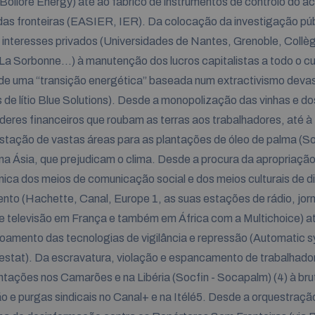
(Bollore Energy) até ao fabrico de instrumentos de controlo do a
das fronteiras (EASIER, IER). Da colocação da investigação púb
interesses privados (Universidades de Nantes, Grenoble, Collè
La Sorbonne...) à manutenção dos lucros capitalistas a todo o c
de uma “transição energética” baseada num extractivismo deva
s de lítio Blue Solutions). Desde a monopolização das vinhas e dos
deres financeiros que roubam as terras aos trabalhadores, até à
stação de vastas áreas para as plantações de óleo de palma (S
 na Ásia, que prejudicam o clima. Desde a procura da apropriaçã
ca dos meios de comunicação social e dos meios culturais de d
to (Hachette, Canal, Europe 1, as suas estações de rádio, jorn
e televisão em França e também em África com a Multichoice) a
oamento das tecnologias de vigilância e repressão (Automatic 
estat). Da escravatura, violação e espancamento de trabalhado
ntações nos Camarões e na Libéria (Socfin - Socapalm) (4) à bru
o e purgas sindicais no Canal+ e na Itélé5. Desde a orquestraçã