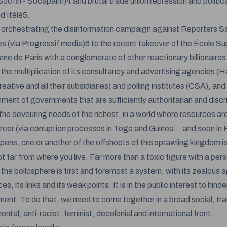
Socfin - Socapalm)4 and brutal trade union repression and political
d Itélé5.
orchestrating the disinformation campaign against Reporters S
es (via Progressif media)6 to the recent takeover of the École Su
sme de Paris with a conglomerate of other reactionary billionaires
the multiplication of its consultancy and advertising agencies (
ative and all their subsidiaries) and polling institutes (CSA), and
hment of governments that are sufficiently authoritarian and discr
the devouring needs of the richest, in a world where resources a
rcer (via corruption processes in Togo and Guinea... and soon in 
ppens, one or another of the offshoots of this sprawling kingdom i
t far from where you live. Far more than a toxic figure with a per
the bollosphere is first and foremost a system, with its zealous a
es, its links and its weak points. It is in the public interest to hinder
ent. To do that, we need to come together in a broad social, tra
ntal, anti-racist, feminist, decolonial and international front.