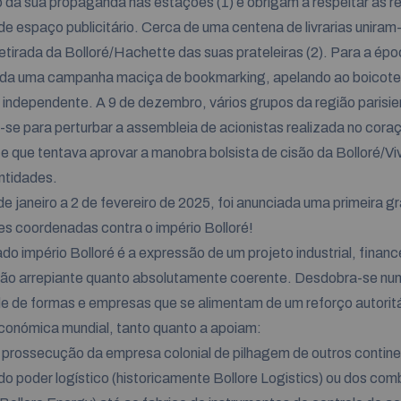
 da sua propaganda nas estações (1) e obrigam a respeitar as r
de espaço publicitário. Cerca de uma centena de livrarias uniram
 retirada da Bolloré/Hachette das suas prateleiras (2). Para a épo
ada uma campanha maciça de bookmarking, apelando ao boicote 
 independente. A 9 de dezembro, vários grupos da região parisi
-se para perturbar a assembleia de acionistas realizada no cora
) e que tentava aprovar a manobra bolsista de cisão da Bolloré/V
ntidades.
de janeiro a 2 de fevereiro de 2025, foi anunciada uma primeira 
s coordenadas contra o império Bolloré!
o império Bolloré é a expressão de um projeto industrial, finance
 tão arrepiante quanto absolutamente coerente. Desdobra-se nu
e de formas e empresas que se alimentam de um reforço autoritá
onómica mundial, tanto quanto a apoiam:
prossecução da empresa colonial de pilhagem de outros contin
do poder logístico (historicamente Bollore Logistics) ou dos com