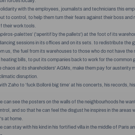
in forces locally:
solidarity with the employees, journalists and technicians this empi
ut to control, to help them turn their fears against their boss and 
f their work tools.
apéros-palettes’ ('aperitif by the pallets') at the foot of its wareh
ancing sessions in its offices and on its sets. to redistribute the 
om us, the fuel from its warehouses to those who do not have the
r heating bills, to put its companies back to work for the common
e chaos at its shareholders' AGMs, make them pay for austerity
limatic disruption.
ith Zaho to ‘fuck Bolloré big time’ at his concerts, his records, hi
he can see the posters on the walls of the neighbourhoods he want
trol, and so that he can feel the disgust he inspires in the areas 
e's at home.
e can stay with his kind in his fortified villa in the middle of Paris a