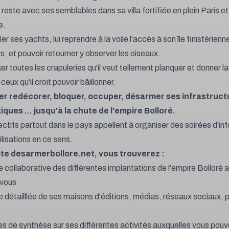
l reste avec ses semblables dans sa villa fortifiée en plein Paris e
e.
er ses yachts, lui reprendre à la voile l'accès à son île finistérienn
s, et pouvoir retourner y observer les oiseaux.
er toutes les crapuleries qu'il veut tellement planquer et donner la
 ceux qu'il croit pouvoir bâillonner.
ler redécorer, bloquer, occuper, désarmer ses infrastruct
iques ... jusqu'à la chute de l'empire Bolloré.
ectifs partout dans le pays appellent à organiser des soirées d'in
lisations en ce sens.
site desarmerbollore.net, vous trouverez :
e collaborative des différentes implantations de l'empire Bolloré a
 vous
e détailllée de ses maisons d'éditions, médias, réseaux sociaux, 
es de synthèse sur ses différentes activités auxquelles vous pou