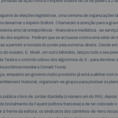
 jornadas de ação contra o império Bolloré de 29 de janeiro a 2 de
eguinte às eleições legislativas, uma centena de organizações 
ra desarmar o império Bolloré. Chamaram à atenção para a gra
esenta uma tal omnipotência - financeira e mediática - ao serviç
ão dos espíritos. Pediram que se actuasse contra uma série de
as a permitir a tomada do poder pela extrema-direita. Desde ent
do do oceano, E. Musk, um outro bilionário, lançou todo o seu peso
da Tesla e o controlo odioso dos algoritmos do X - para devolver 
ira potência mundial a Donald Trump.
a, enquanto um governo muito provisório já está a alinhar com 
mblement National, organizam-se grupos para piratear os plan
 publica o livro de Jordan Bardella (o número um do RN), depois 
o brutalmente da Fayard (editora francesa) e de ter colocado o 
à frente da editora, os sindicatos dos caminhos-de-ferro recu