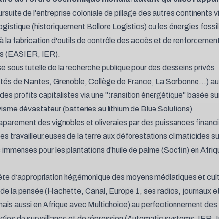
rsuite de l'entreprise coloniale de pillage des autres continents vi
ogistique (
historiquement Bollore Logistics
) ou les énergies fossi
 à la fabrication d'outils de contrôle des accès et de renforcemen
s (
EASIER, IER
).
se sous tutelle de la recherche publique pour des desseins privés
ités de Nantes, Grenoble, Collège de France, La Sorbonne...
) au
 des profits capitalistes via une "transition énergétique" basée su
visme dévastateur (
batteries au lithium de Blue Solutions
)
aparement des vignobles et oliveraies par des puissances financ
les travailleur.euses de la terre aux déforestations climaticides s
 immenses pour les plantations d'huile de palme (
Socfin
) en Afriq
ête d'appropriation hégémonique des moyens médiatiques et cult
n de la pensée (Hachette, Canal, Europe 1, ses radios, journaux et
ais aussi en Afrique avec Multichoice) au perfectionnement des
gies de surveillance et de répression (
Automatic systems, IER, I