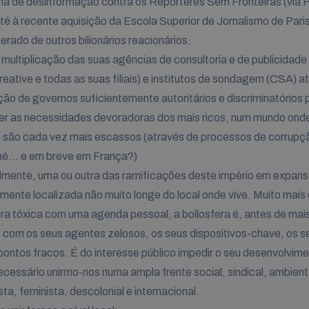
 de desinformação contra os Repórteres Sem Fronteiras (via P
té à recente aquisição da Escola Superior de Jornalismo de Par
rado de outros bilionários reacionários.
multiplicação das suas agências de consultoria e de publicidade
eative e todas as suas filiais) e institutos de sondagem (CSA) at
ção de governos suficientemente autoritários e discriminatórios 
er as necessidades devoradoras dos mais ricos, num mundo ond
 são cada vez mais escassos (através de processos de corrupç
né... e em breve em França?)
mente, uma ou outra das ramificações deste império em expans
mente localizada não muito longe do local onde vive. Muito mais
ra tóxica com uma agenda pessoal, a bollosfera é, antes de mai
 com os seus agentes zelosos, os seus dispositivos-chave, os se
pontos fracos. É do interesse público impedir o seu desenvolvim
necessário unirmo-nos numa ampla frente social, sindical, ambient
sta, feminista, descolonial e internacional.