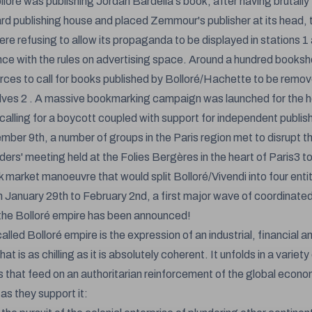
lloré was publishing Jordan Bardella's book, after having brutally
rd publishing house and placed Zemmour's publisher at its head, 
ere refusing to allow its propaganda to be displayed in stations 1
ce with the rules on advertising space. Around a hundred books
orces to call for books published by Bolloré/Hachette to be remo
elves 2 . A massive bookmarking campaign was launched for the h
calling for a boycott coupled with support for independent publish
ber 9th, a number of groups in the Paris region met to disrupt t
ders' meeting held at the Folies Bergères in the heart of Paris3 t
k market manoeuvre that would split Bolloré/Vivendi into four entit
 January 29th to February 2nd, a first major wave of coordinated
the Bolloré empire has been announced!
lled Bolloré empire is the expression of an industrial, financial an
hat is as chilling as it is absolutely coherent. It unfolds in a variet
s that feed on an authoritarian reinforcement of the global econo
as they support it: