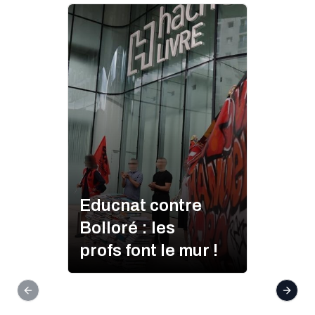
Educnat contre
Bolloré : les
profs font le mur !
Previous slide
Next s