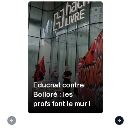
Educnat contre
Bolloré : les
profs font le mur !
Previous slide
Next s