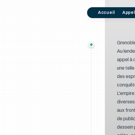
Accueil
Appe
Grenoble
Au lende
appel à 
une tell
des espri
conquête
L'empire 
diverses
aux fron
de public
dessein 