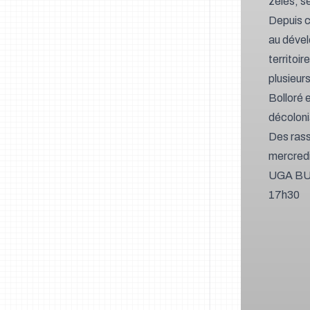
zélés, se
Depuis c
au dével
territoi
plusieur
Bolloré e
décolonia
Des rass
mercredi
UGA BU 
17h30