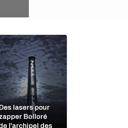
Des lasers pour
zapper Bolloré
de l'archipel des
Zapper