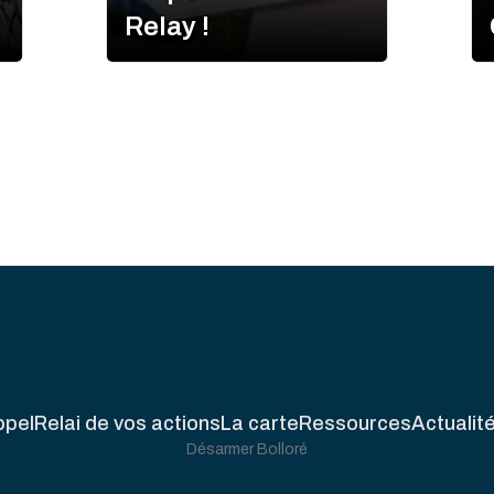
Relay !
ppel
Relai de vos actions
La carte
Ressources
Actualit
Désarmer Bolloré