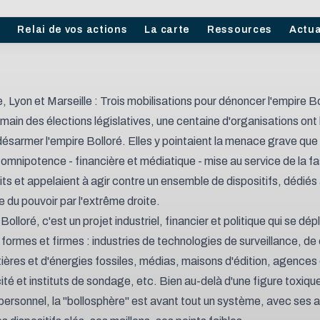
l
Relai de vos actions
La carte
Ressources
Actua
, Lyon et Marseille : Trois mobilisations pour dénoncer l'empire Bo
main des élections législatives, une centaine d'organisations ont
désarmer l'empire Bolloré. Elles y pointaient la menace grave que
e omnipotence - financière et médiatique - mise au service de la f
ts et appelaient à agir contre un ensemble de dispositifs, dédiés 
 du pouvoir par l'extrême droite.
Bolloré, c'est un projet industriel, financier et politique qui se dép
 formes et firmes : industries de technologies de surveillance, de
tières et d'énergies fossiles, médias, maisons d'édition, agences 
ité et instituts de sondage, etc. Bien au-delà d'une figure toxique
personnel, la "bollosphère" est avant tout un système, avec ses 