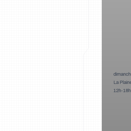
dimanche
La Plain
12h-18h