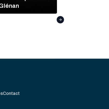
Glénan
Bolloré
Next slide
és
Contact