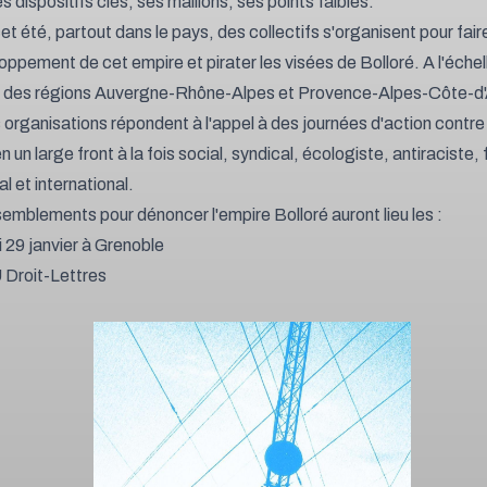
s dispositifs clés, ses maillons, ses points faibles.
et été, partout dans le pays, des collectifs s'organisent pour fai
oppement de cet empire et pirater les visées de Bolloré. A l'échel
re des régions Auvergne-Rhône-Alpes et Provence-Alpes-Côte-d'
s organisations répondent à l'appel à des journées d'action contre
n un large front à la fois social, syndical, écologiste, antiraciste,
l et international.
emblements pour dénoncer l'empire Bolloré auront lieu les :
 29 janvier à Grenoble
Droit-Lettres