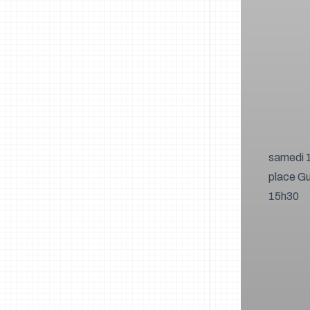
samedi 1
place Gu
15h30