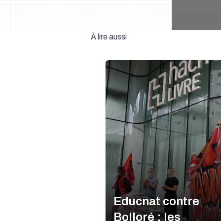
À lire aussi
Educnat contre
Bolloré : les