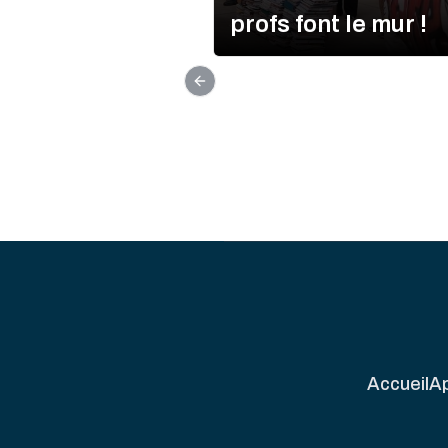
profs font le mur !
Previous slide
Accueil
A