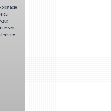
re obstacle
le du
Azur,
 l'Empire
 féministe,