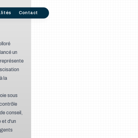
lités
Contact
lloré
 lancé un
 représente
ascisation
à la
loie sous
 contrôle
de conseil,
 et d'un
agents