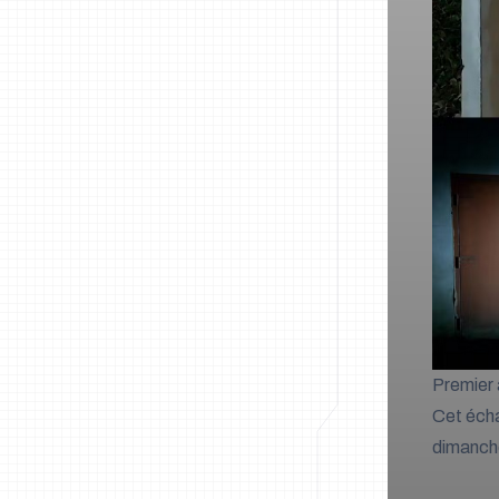
Premier
Cet écha
dimanche