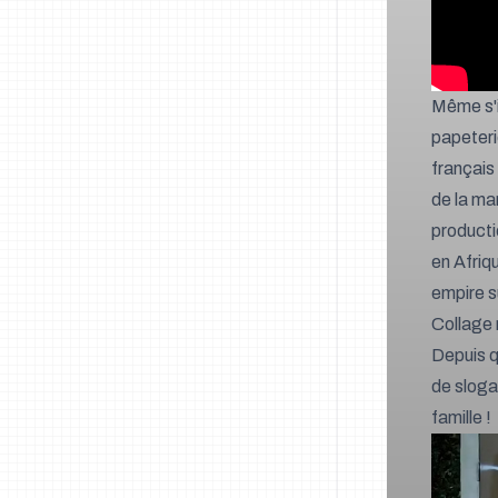
Même s'i
papeteri
français 
de la ma
productio
en Afriqu
empire su
Collage 
Depuis qu
de sloga
famille !