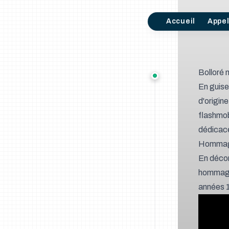
Accueil
Appe
Bolloré n
En guise 
d'origin
flashmob
dédicace
Hommage
En décor
hommage 
années 1