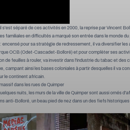
l s'est séparé de ces activités en 2000, la reprise par Vincent Bol
es familiales en difficultés a marqué son entrée dans le monde du
: encensé pour sa stratégie de redressement, il va diversifier les 
rque OCB (Odet-Cascadet-Bolloré) et pour complèter ses activi
n de feuilles à rouler, va investir dans l'industrie du tabac et des 
e, campant ainsi les bases coloniales à partir desquelles il va con
r le continent africain.
massif dans les rues de Quimper
elques nuits, les murs de la ville de Quimper sont aussi ornés d'af
ns anti-Bolloré, un beau pied de nez dans un des fiefs historiques 