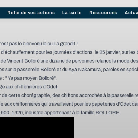
l
Relai de vos actions
La carte
Ressources
Actua
'est pas le bienvenu là ou il a grandit !
d'échauffement pour les journées d'actions, le 25 janvier, sur les 
e de Vincent Bolloré une dizaine de personnes relance la mode de
s sur la passerelle Bolloré et du Aya Nakamura, paroles en spéci
 : " Ya pas moyen Bolloré".
 aux chiffonnières d'Odet
 de cette chorégraphie, des chiffons accrochés à la passerelle 
aux chiffonnières qui travaillaient pour les papeteries d'Odet da
900-1920, industrie appartenant à la famille BOLLORE.