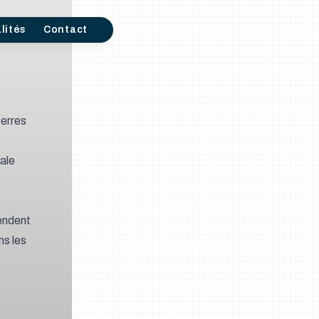
lités
Contact
terres
s
ale
rendent
ns les