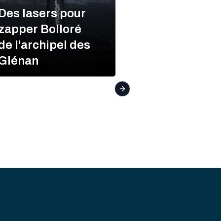
Des lasers pour
zapper Bolloré
de l'archipel des
Zapper
Glénan
Bolloré
Next slide