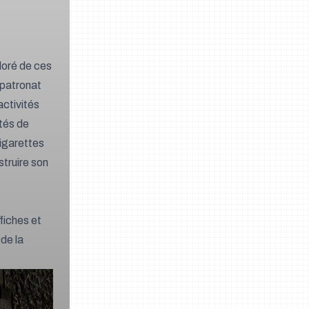
loré de ces
 patronat
activités
tés de
cigarettes
struire son
fiches et
de la