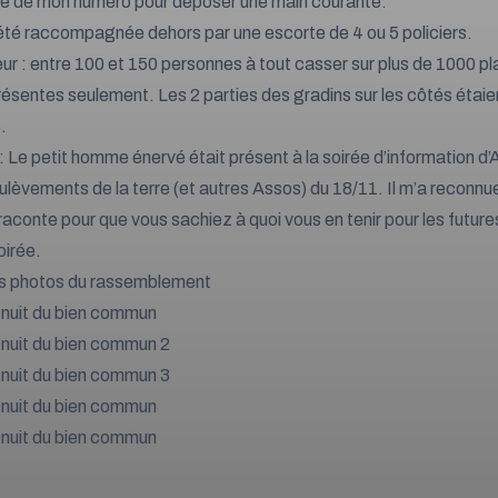
 de mon numéro pour déposer une main courante.
i été raccompagnée dehors par une escorte de 4 ou 5 policiers.
ieur : entre 100 et 150 personnes à tout casser sur plus de 1000 p
ésentes seulement. Les 2 parties des gradins sur les côtés étaie
.
 : Le petit homme énervé était présent à la soirée d’information d’
lèvements de la terre (et autres Assos) du 18/11. Il m’a reconnu
raconte pour que vous sachiez à quoi vous en tenir pour les future
irée.
s photos du rassemblement