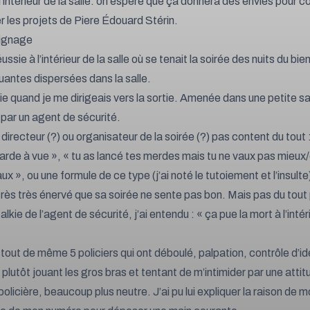
'intérieur de la salle. on espère que ça donnera des envies pour c
 les projets de Piere Édouard Stérin.
ignage
ussie à l’intérieur de la salle où se tenait la soirée des nuits du b
uantes dispersées dans la salle.
ie quand je me dirigeais vers la sortie. Amenée dans une petite sa
 par un agent de sécurité.
 directeur (?) ou organisateur de la soirée (?) pas content du tout :
 garde à vue », « tu as lancé tes merdes mais tu ne vaux pas mieux/
ux », ou une formule de ce type (j’ai noté le tutoiement et l’insulte
ès très énervé que sa soirée ne sente pas bon. Mais pas du tout p
alkie de l’agent de sécurité, j’ai entendu : « ça pue la mort à l’intéri
 tout de même 5 policiers qui ont déboulé, palpation, contrôle d’id
lutôt jouant les gros bras et tentant de m’intimider par une attit
policière, beaucoup plus neutre. J’ai pu lui expliquer la raison de 