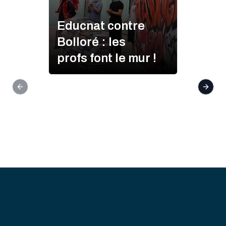
Educnat contre
Bolloré : les
profs font le mur !
Previous slide
Next s