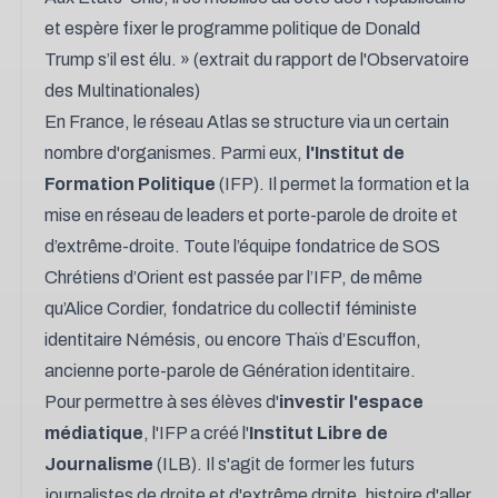
et espère fixer le programme politique de Donald
Trump s’il est élu
. » (extrait du
rapport de l'Observatoire
des Multinationales
)
En France, le réseau Atlas se structure via un certain
nombre d'organismes. Parmi eux,
l'Institut de
Formation Politique
(IFP). Il permet la formation et la
mise en réseau de leaders et porte-parole de droite et
d’extrême-droite. Toute l’équipe fondatrice de SOS
Chrétiens d’Orient est passée par l’IFP, de même
qu’Alice Cordier, fondatrice du collectif féministe
identitaire Némésis, ou encore Thaïs d’Escuffon,
ancienne porte-parole de Génération identitaire.
Pour permettre à ses élèves d'
investir l'espace
médiatique
, l'IFP a créé l'
Institut Libre de
Journalisme
(ILB). Il s'agit de former les futurs
journalistes de droite et d'extrême drpite, histoire d'aller