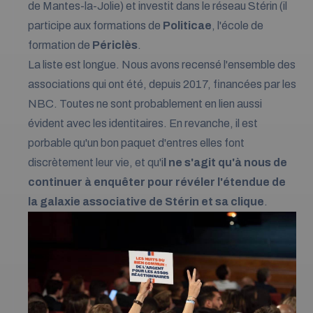
de Mantes-la-Jolie) et investit dans le réseau Stérin (il
participe aux formations de
Politicae
, l'école de
formation de
Périclès
.
La liste est longue. Nous avons recensé l'ensemble des
associations qui ont été, depuis 2017, financées par les
NBC. Toutes ne sont probablement en lien aussi
évident avec les identitaires. En revanche, il est
porbable qu'un bon paquet d'entres elles font
discrètement leur vie, et qu'i
l ne s'agit qu'à nous de
continuer à enquêter pour révéler l'étendue de
la galaxie associative de Stérin et sa clique
.