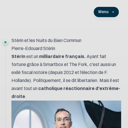
Menu
Stérin et les Nuits du Bien Commun
Pierre-Edouard Stérin
Stérin
est un
milliardaire français.
Ayant fait
fortune grâce à
Smartbox
et
The Fork
, c'est aussi un
exilé fiscal notoire (depuis 2012 et l’élection de F.
Hollande). Politiquement, il se dit libertarien. Mais il est
avant tout un
catholique réactionnaire d'extrême-
droite
.