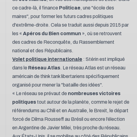
ce cadre-là, il finance
Politicae
, une "école des
maires", pour former les futurs cadres politiques
d'extrême-droite. Cela se traduit aussi depuis 2015 par
les «
Apéros du Bien commun
», où se retrouvent
des cadres de Reconquête, du Rassemblement
national et des Républicains.
Volet politique internationale
: Stérin est impliqué
dans le
Réseau Atlas
. Le réseau Atlas est un réseau
américain de think tank libertariens spécifiquement
organisé pour mener la "bataille des idées".
« Le réseau se prévaut de
nombreuses victoires
politiques
tout autour de la planète, comme le rejet de
référendums au Chili et en Australie, le Brexit, le départ
forcé de Dilma Rousseff au Brésil ou encore l’élection
en Argentine de Javier Milei, très proche du réseau.
Aux États-Unis, il se mobilise au côté des Républicains