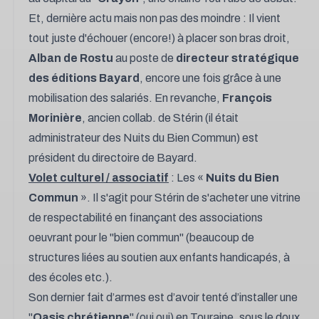
Et, dernière actu mais non pas des moindre : Il vient
tout juste d'échouer (encore!) à placer son bras droit,
Alban de Rostu
au poste de
directeur stratégique
des éditions Bayard
, encore une fois grâce à une
mobilisation des salariés. En revanche,
François
Morinière
, ancien collab. de Stérin (il était
administrateur des Nuits du Bien Commun) est
président du directoire de Bayard.
Volet culturel / associatif
: Les «
Nuits du Bien
Commun
». Il s'agit pour Stérin de s'acheter une vitrine
de respectabilité en finançant des associations
oeuvrant pour le "bien commun" (beaucoup de
structures liées au soutien aux enfants handicapés, à
des écoles etc.).
Son dernier fait d’armes est d’avoir tenté d’installer une
"
Oasis chrétienne
" (oui oui) en Touraine, sous le doux