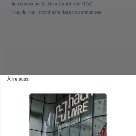
lieu à venir sur le site internet des NBC
Puy du Fou : Prochaine date non annoncée
À lire aussi