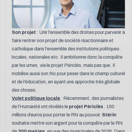
Son projet
: Unir l'ensemble des droites pour parvenir à
faire rentrer son projet de société réactionnaire et
catholique dans l'ensemble des institutions politiques :
locales, nationales etc. Il ambitionne donc la conquête
par les urnes, via le projet Périclès, mais pas que. Il
mobilise aussi son fric pour peser dans le champ culturel
et de l'éducation, en ayant une approche très globale
des choses.
Volet politique locale
: Récemment, des journalistes
de l'Humanité ont révélés le
projet Périclès
: 150
millions d’euros pour porter le RN au pouvoir.
Stérin
souhaite mettre son argent pour la conquête par le RN
de
300 mairies
, en vue des municipales de 2026. Dans