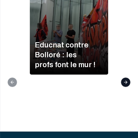
Educnat contre
Bolloré : les
profs font le mur !
Previous slide
Next s