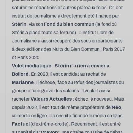
saturer les rédactions et autres plateaux télés. Or, cet
institut de journalisme a directement été financé par
Stérin
, via son
Fond du bien commun
(le fond où
Stérin a placé toute sa fortune). L'Institut Libre de
Journalisme a aussi récupéré des sous en participants
à deux éditions des Nuits du Bien Commun : Paris 2017
et Paris 2020.
Volet médiatique
:
Stérin
n'a
rien à envier à
Bolloré
. En 2023, il est candidat au rachat de
Marianne
. Il échoue, face au refus des journalistes du
groupe et une grève des salariés. Il voulait aussi
racheter
Valeurs Actuelles
: échec, à nouveau. Mais
depuis 2022, il est tout de même propriétaire de
Néo
,
un média en ligne. Il a ensuite financé le média en ligne
Factuel
(d'extrême-droite). Récemment, il est entré
au capital du "
Crayon
", une chaîne YouTube de débat.