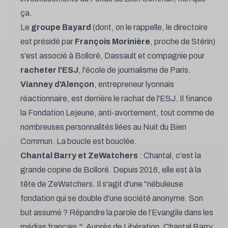
ça.
Le
groupe Bayard
(dont, on le rappelle, le directoire
est présidé par
François
Morinière
, proche de Stérin)
s'est associé à Bolloré, Dassault et compagnie pour
racheter l'ESJ
, l'école de journalisme de Paris.
Vianney d'Alençon
, entrepreneur lyonnais
réactionnaire, est derrière le rachat de l'ESJ. Il
finance
la Fondation Lejeune
, anti-avortement, tout comme de
nombreuses personnalités liées au Nuit du Bien
Commun. La boucle est bouclée.
Chantal Barry et ZeWatchers
: Chantal, c'est la
grande copine de Bolloré. Depuis 2016, elle est à la
tête de ZeWatchers. Il s'agit d'une
"nébuleuse
fondation qui se double d’une société anonyme. Son
but assumé ? Répandre la parole de l’Evangile dans les
médias français.".
Auprès de
Libération
, Chantal Barry,