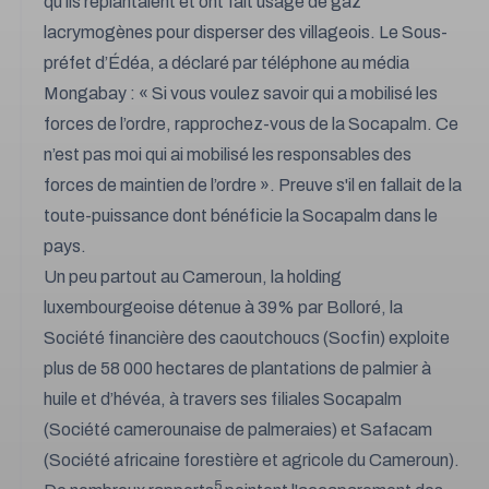
qu’ils replantaient et ont fait usage de gaz
lacrymogènes pour disperser des villageois. Le Sous-
préfet d’Édéa, a déclaré par téléphone au média
Mongabay :
« Si vous voulez savoir qui a mobilisé les
forces de l’ordre, rapprochez-vous de la Socapalm. Ce
n’est pas moi qui ai mobilisé les responsables des
forces de maintien de l’ordre »
. Preuve s'il en fallait de la
toute-puissance dont bénéficie la Socapalm dans le
pays.
Un peu partout au Cameroun, la holding
luxembourgeoise détenue à 39% par Bolloré, la
Société financière des caoutchoucs (Socfin) exploite
plus de 58 000 hectares de plantations de palmier à
huile et d’hévéa, à travers ses filiales Socapalm
(Société camerounaise de palmeraies) et Safacam
(Société africaine forestière et agricole du Cameroun).
5