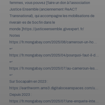
femmes, vous pouvez [faire un don à l’association
Justice Ensemble (anciennement ReACT
Transnational), qui accompagne les mobilisations de
riverain·es de Socfin dans le
monde.]
https://justiceensemble.givexpert.fr/
Notes
Footnotes
https://fr.mongabay.com/2025/08/cameroun-un-hom
me-tue-a-la-suite-dun-vol-de-noix-dans-une-palmerai
↩
e-de-la-socapalm/
https://fr.mongabay.com/2025/04/pourquoi-faut-il-des
-gendarmes-pour-replanter-un-domaine-en-litige-au-c
↩
ameroun/
https://fr.mongabay.com/2025/07/au-cameroun-les-t
ensions-persistent-entre-les-communautes-et-socfin-
↩
pour-le-controle-des-terres-agricoles/
Sur Socapalm en 2023 :
https://earthworm.ams3.digitaloceanspaces.com/upl
oads/files/EF-Public-report_Socapalm_FR-310723.p
Depuis 2023 :
df
https://fr.mongabay.com/2025/07/une-enquete-intern