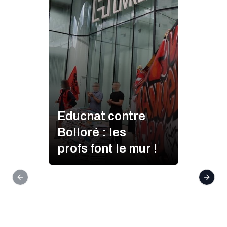
Educnat contre
Bolloré : les
profs font le mur !
Previous slide
Next s