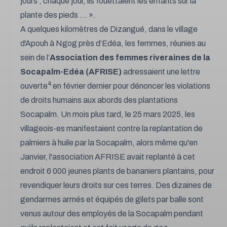
jours ; chaque jour, ils fouettaient les enfants sur la
plante des pieds … ».
A quelques kilomètres de Dizangué, dans le village
d'Apouh à Ngog près d’Edéa, les femmes, réunies au
sein de l’
Association des femmes riveraines de la
Socapalm-Edéa (AFRISE)
adressaient une lettre
4
ouverte
en février dernier pour dénoncer les violations
de droits humains aux abords des plantations
Socapalm. Un mois plus tard, le 25 mars 2025, les
villageois-es manifestaient contre la replantation de
palmiers à huile par la Socapalm, alors même qu'en
Janvier, l'association AFRISE avait replanté à cet
endroit 6 000 jeunes plants de bananiers plantains, pour
revendiquer leurs droits sur ces terres. Des dizaines de
gendarmes armés et équipés de gilets par balle sont
venus autour des employés de la Socapalm pendant