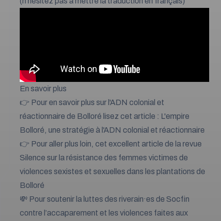
(n'hésitez pas à mettre la traduction en français)
En savoir plus
👉 Pour en savoir plus sur l'ADN colonial et
réactionnaire de Bolloré lisez cet article :
L'empire
Bolloré, une stratégie à l'ADN colonial et réactionnaire
👉 Pour aller plus loin,
cet excellent article de la revue
Silence sur la résistance des femmes victimes de
violences sexistes et sexuelles dans les plantations de
Bolloré
💸 Pour soutenir la luttes des riverain·es de Socfin
contre l’accaparement et les violences faites aux