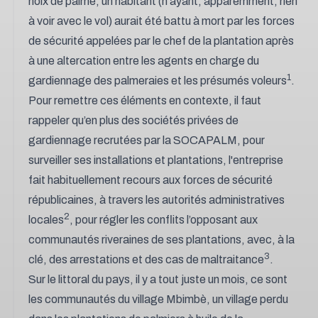
noix de palme, un habitant (n'ayant, apparemment, rien
à voir avec le vol) aurait été battu à mort par les forces
de sécurité appelées par le chef de la plantation après
à une altercation entre les agents en charge du
1
gardiennage des palmeraies et les présumés voleurs
.
Pour remettre ces éléments en contexte, il faut
rappeler qu’en plus des sociétés privées de
gardiennage recrutées par la SOCAPALM, pour
surveiller ses installations et plantations, l'entreprise
fait habituellement recours aux forces de sécurité
républicaines, à travers les autorités administratives
2
locales
, pour régler les conflits l’opposant aux
communautés riveraines de ses plantations, avec, à la
3
clé, des arrestations et des cas de maltraitance
.
Sur le littoral du pays, il y a tout juste un mois, ce sont
les communautés du village Mbimbè, un village perdu