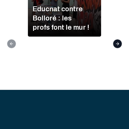
Educnat contre
Bolloré : les
profs font le mur !
Previous slide
Next s