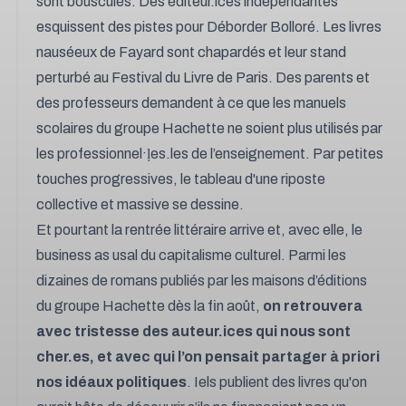
sont bousculés
. Des éditeur.ices indépendantes
esquissent
des pistes pour Déborder Bolloré
. Les livres
nauséeux de Fayard sont chapardés et
leur stand
perturbé au Festival du Livre de Paris
. Des parents et
des professeurs
demandent à ce que les manuels
scolaires du groupe Hachette ne soient plus utilisés par
les professionnel·ḷes
.les de l’enseignement. Par petites
touches progressives, le tableau d'une riposte
collective et massive se dessine.
Et pourtant la rentrée littéraire arrive et, avec elle, le
business as usal du capitalisme culturel. Parmi les
dizaines de romans publiés par les maisons d’éditions
du groupe Hachette dès la fin août,
on retrouvera
avec tristesse des auteur.ices qui nous sont
cher.es, et avec qui l’on pensait partager à priori
nos idéaux politiques
. Iels publient des livres qu'on