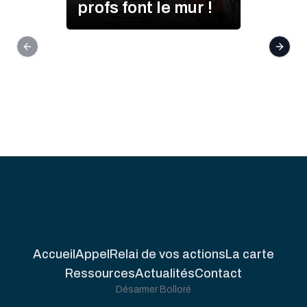
profs font le mur !
Previous slide
Next s
Accueil
Appel
Relai de vos actions
La carte
Ressources
Actualités
Contact
Désarmer Bolloré